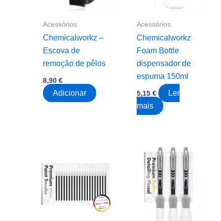
Acessórios
Acessórios
Chemicalworkz –
Chemicalworkz
Escova de
Foam Bottle
remoção de pêlos
dispensador de
espuma 150ml
8,90
€
Adicionar
Ler
5,15
€
mais