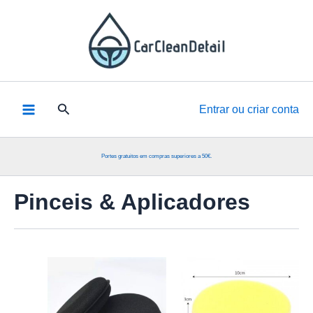
Skip
to
content
Pesquisar
Entrar ou criar conta
Portes gratuitos em compras superiores a 50€.
Pinceis & Aplicadores