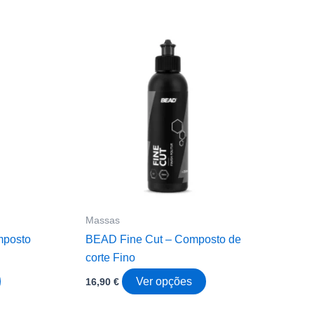
Massas
mposto
BEAD Fine Cut – Composto de
corte Fino
This
This
Ver opções
16,90
€
product
product