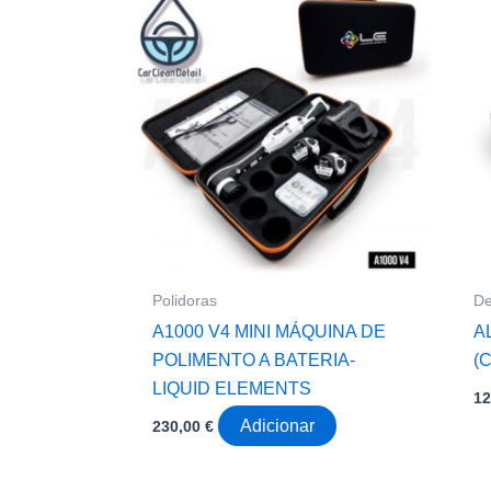
Polidoras
De
A1000 V4 MINI MÁQUINA DE
A
POLIMENTO A BATERIA-
(
LIQUID ELEMENTS
1
Adicionar
230,00
€