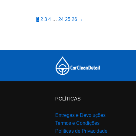
1
2
3
4
…
24
25
26
→
POLÍTICAS
Entregas e Devoluções
Termos e Condições
Políticas de Privacidade