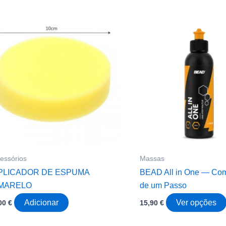
essórios
Massas
PLICADOR DE ESPUMA
BEAD All in One — Co
MARELO
de um Passo
Adicionar
Ver opções
,00
€
15,90
€