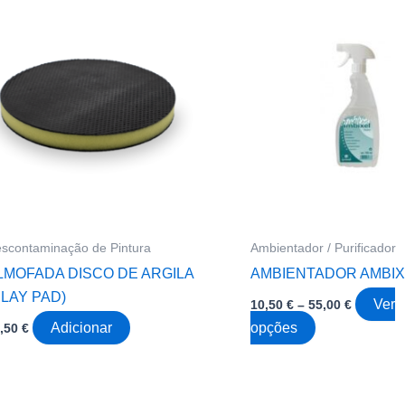
scontaminação de Pintura
Ambientador / Purificador
LMOFADA DISCO DE ARGILA
AMBIENTADOR AMBIX
CLAY PAD)
Price
Ver
10,50
€
–
55,00
€
range:
This
Adicionar
opções
2,50
€
10,50 €
through
product
55,00 €
has
multiple