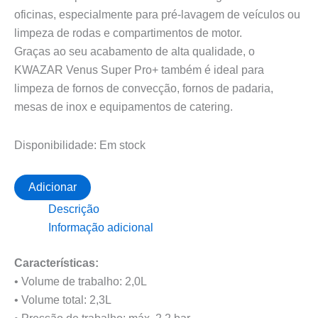
oficinas, especialmente para pré-lavagem de veículos ou
limpeza de rodas e compartimentos de motor.
Graças ao seu acabamento de alta qualidade, o
KWAZAR Venus Super Pro+ também é ideal para
limpeza de fornos de convecção, fornos de padaria,
mesas de inox e equipamentos de catering.
Disponibilidade:
Em stock
Quantidade
Adicionar
de
Descrição
Pulverizador
de
Informação adicional
pressão
Kwazar
Características:
Venus
Super
• Volume de trabalho: 2,0L
360
• Volume total: 2,3L
Pro+