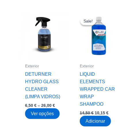
18,00 €.
12,60 €.
The
option
may
Sale!
Sale!
be
chose
on
the
produc
page
Exterior
Exterior
DETURNER
LIQUID
HYDRO GLASS
ELEMENTS
CLEANER
WRAPPED CAR
(LIMPA VIDROS)
WRAP
SHAMPOO
Price
6,50
€
–
26,00
€
range:
O
O
14,50
€
10,15
€
This
Ver opções
6,50 €
preço
preço
through
product
Adicionar
original
atual
26,00 €
era:
é:
has