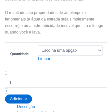
O resultado são propriedades de autolimpeza
fenomenais (a água da estrada suja simplesmente
escorre) e uma hidrofobicidade incrível que tira o fôlego
quando você a lava.
Quantidade
Limpar
Quantidade
-
de
DETURNER
ONLY
+
COATING
-
Adicionar
PROTEÇÃO
Descrição
CERÂMICA