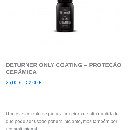
DETURNER ONLY COATING – PROTEÇÃO
CERÂMICA
Price
25,00
€
–
32,00
€
range:
25,00 €
through
32,00 €
Um revestimento de pintura protetora de alta qualidade
que pode ser usado por um iniciante, mas também por
um profissional.