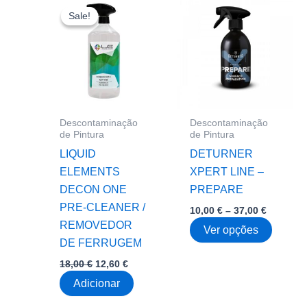
Sale!
Sale!
Descontaminação
Descontaminação
de Pintura
de Pintura
LIQUID
DETURNER
ELEMENTS
XPERT LINE –
DECON ONE
PREPARE
PRE-CLEANER /
Price
10,00
€
–
37,00
€
range:
REMOVEDOR
This
Ver opções
10,00 €
DE FERRUGEM
through
produc
37,00 €
O
O
18,00
€
12,60
€
has
preço
preço
multipl
Adicionar
original
atual
era:
é:
variant