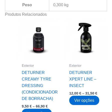
Peso
0,300 kg
Produtos Relacionados
Exterior
Exterior
DETURNER
DETURNER
CREAMY TYRE
XPERT LINE –
DRESSING
INSECT
(CONDICIONADOR
Price
12,00
€
–
31,50
€
range:
DE BORRACHA)
This
Ver opções
12,00 €
Price
9,50
€
–
66,90
€
through
produc
range:
31,50 €