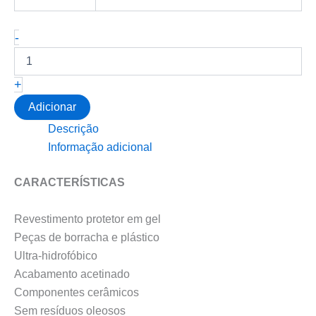
Quantidade
-
de
SWAG-
CERAMIC
+
PLASTIC
TIRE
Adicionar
DRESSING
Descrição
COAT
Informação adicional
CARACTERÍSTICAS
Revestimento protetor em gel
Peças de borracha e plástico
Ultra-hidrofóbico
Acabamento acetinado
Componentes cerâmicos
Sem resíduos oleosos