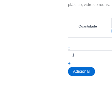
plástico, vidros e rodas.
Quantidade
Quantidade
-
de
VONIXX-
SPELL
+
(PROTECÇÃO
DE
Adicionar
PINTURA)