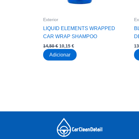
Exterior
Ex
LIQUID ELEMENTS WRAPPED
B
CAR WRAP SHAMPOO
D
O
O
14,50
€
10,15
€
1
preço
preço
Adicionar
original
atual
era:
é:
14,50 €.
10,15 €.