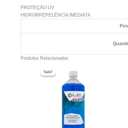
PROTEÇÃO UV
HIDRORREPELÊNCIA IMEDIATA
Pe
Quanti
Produtos Relacionados
Sale!
Sale!