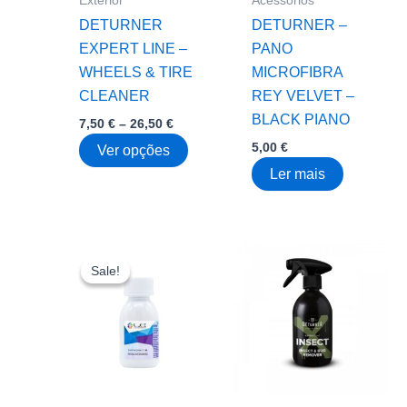
Exterior
Acessórios
DETURNER
DETURNER –
EXPERT LINE –
PANO
WHEELS & TIRE
MICROFIBRA
CLEANER
REY VELVET –
BLACK PIANO
Price
7,50
€
–
26,50
€
range:
5,00
€
This
Ver opções
7,50 €
through
product
Ler mais
26,50 €
has
multiple
variants.
The
Sale!
Sale!
options
may
be
chosen
on