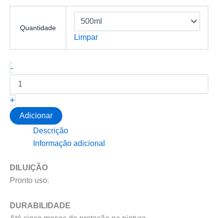
Quantidade
Limpar
Quantidade
-
de
VONIXX-
V80
+
Selante
Sintético
Adicionar
Descrição
Informação adicional
DILUIÇÃO
Pronto uso.
DURABILIDADE