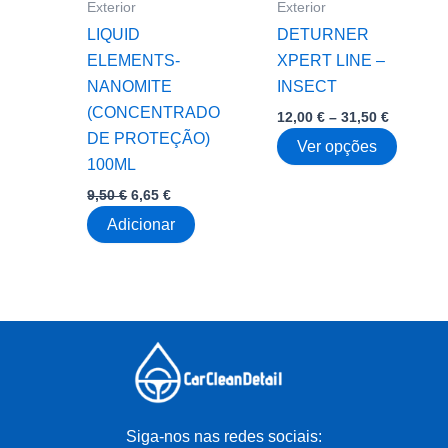
the
Exterior
Exterior
product
LIQUID
DETURNER
page
ELEMENTS-
XPERT LINE –
NANOMITE
INSECT
(CONCENTRADO
Price
12,00
€
–
31,50
€
range:
DE PROTEÇÃO)
This
Ver opções
12,00 €
100ML
through
produc
31,50 €
O
O
9,50
€
6,65
€
has
preço
preço
multipl
Adicionar
original
atual
era:
é:
variant
9,50 €.
6,65 €.
The
option
may
be
chose
on
the
Siga-nos nas redes sociais: