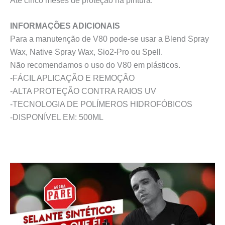
Até cinco meses de proteção na pintura.
INFORMAÇÕES ADICIONAIS
Para a manutenção de V80 pode-se usar a Blend Spray
Wax, Native Spray Wax, Sio2-Pro ou Spell.
Não recomendamos o uso do V80 em plásticos.
-FÁCIL APLICAÇÃO E REMOÇÃO
-ALTA PROTEÇÃO CONTRA RAIOS UV
-TECNOLOGIA DE POLÍMEROS HIDROFÓBICOS
-DISPONÍVEL EM: 500ML