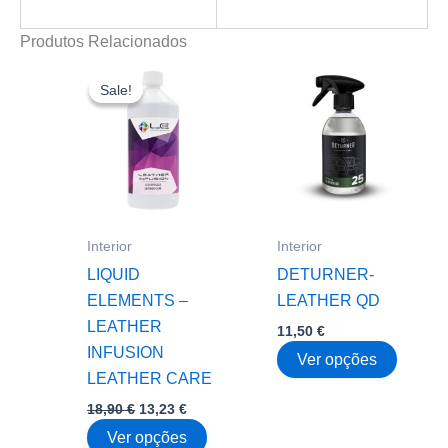
Produtos Relacionados
Sale!
Sale!
Interior
Interior
LIQUID
DETURNER-
ELEMENTS –
LEATHER QD
LEATHER
11,50
€
INFUSION
This
Ver opções
LEATHER CARE
produc
O
O
18,90
€
13,23
€
has
preço
preço
This
multipl
Ver opções
original
atual