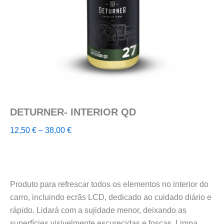
DETURNER- INTERIOR QD
Price
12,50
€
–
38,00
€
range:
12,50 €
through
38,00 €
Produto para refrescar todos os elementos no interior do
carro, incluindo ecrãs LCD, dedicado ao cuidado diário e
rápido. Lidará com a sujidade menor, deixando as
superfícies visivelmente escurecidas e foscas. Limpa,