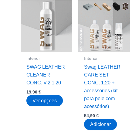
multiple
variant
variants.
The
The
option
options
may
may
be
be
chose
chosen
on
on
the
Interior
Interior
the
produc
SWAG LEATHER
Swag LEATHER
product
page
CLEANER
CARE SET
page
CONC. V.2 1:20
CONC. 1:20 +
accessories (kit
19,90
€
para pele com
This
Ver opções
acessórios)
product
54,90
€
has
multiple
Adicionar
variants.