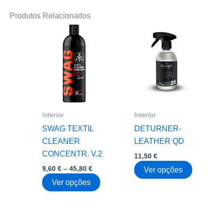
Produtos Relacionados
Interior
Interior
SWAG TEXTIL
DETURNER-
CLEANER
LEATHER QD
CONCENTR. V.2
11,50
€
Price
9,60
€
–
45,80
€
This
Ver opções
range:
This
produc
Ver opções
9,60 €
through
product
has
45,80 €
has
multipl