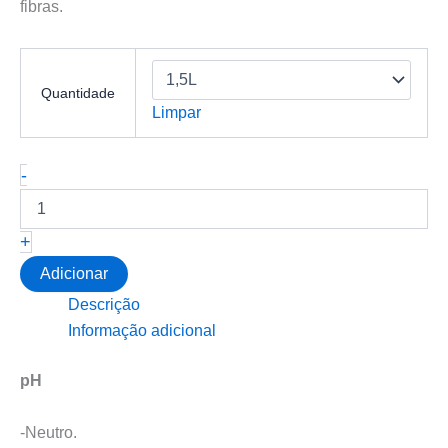
fibras.
Quantidade
Limpar
Quantidade
-
de
VONIXX-
Sanitizante
+
-
Sistema
Adicionar
VSC
Descrição
Informação adicional
pH
-Neutro.