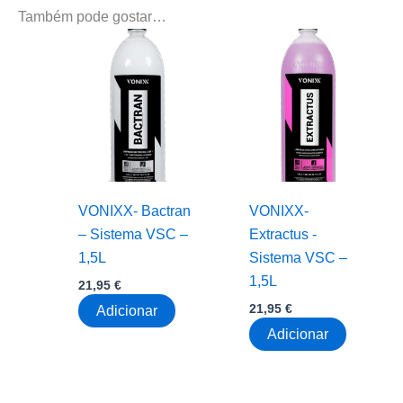
Também pode gostar…
VONIXX- Bactran
VONIXX-
– Sistema VSC –
Extractus -
1,5L
Sistema VSC –
1,5L
21,95
€
21,95
€
Adicionar
Adicionar