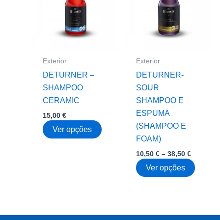
option
may
be
chose
on
Exterior
Exterior
the
DETURNER –
DETURNER-
produc
SHAMPOO
SOUR
page
CERAMIC
SHAMPOO E
ESPUMA
15,00
€
(SHAMPOO E
This
Ver opções
FOAM)
product
Price
10,50
€
–
38,50
€
has
range:
multiple
This
Ver opções
10,50 €
through
variants.
produc
38,50 €
The
has
options
multipl
may
variant