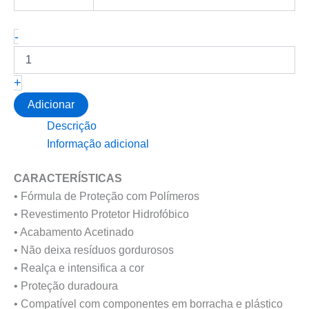
Quantidade
-
de
SWAG
LADY
+
EXTERIOR
PLASTIC
Adicionar
TIRE
Descrição
DRESSING
Informação adicional
Gel
CARACTERÍSTICAS
• Fórmula de Proteção com Polímeros
• Revestimento Protetor Hidrofóbico
• Acabamento Acetinado
• Não deixa resíduos gordurosos
• Realça e intensifica a cor
• Proteção duradoura
• Compatível com componentes em borracha e plástico