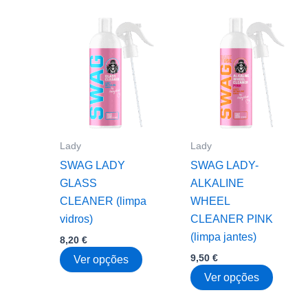
multiple
multipl
variants.
variant
The
The
options
option
may
may
be
be
chosen
chose
on
on
Lady
Lady
the
the
SWAG LADY
SWAG LADY-
product
produc
GLASS
ALKALINE
page
page
CLEANER (limpa
WHEEL
vidros)
CLEANER PINK
(limpa jantes)
8,20
€
9,50
€
This
Ver opções
product
This
Ver opções
has
produc