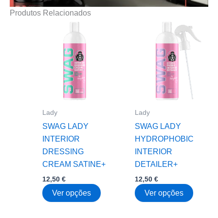
Produtos Relacionados
Lady
Lady
SWAG LADY
SWAG LADY
INTERIOR
HYDROPHOBIC
DRESSING
INTERIOR
CREAM SATINE+
DETAILER+
12,50
€
12,50
€
This
This
Ver opções
Ver opções
product
produc
has
has