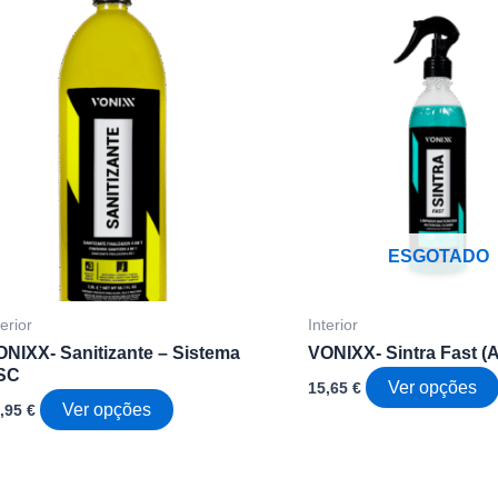
ESGOTADO
terior
Interior
ONIXX- Sanitizante – Sistema
VONIXX- Sintra Fast (
SC
Ver opções
15,65
€
This
Ver opções
1,95
€
product
has
multiple