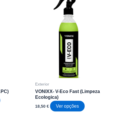
Exterior
APC)
VONIXX- V-Eco Fast (Limpeza
Ecologica)
This
This
Ver opções
18,50
€
product
product
has
has
multiple
multiple