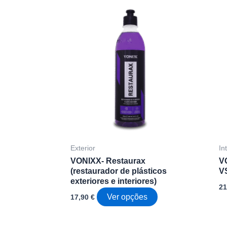
Exterior
In
VONIXX- Restaurax
V
(restaurador de plásticos
V
exteriores e interiores)
2
This
Ver opções
17,90
€
product
has