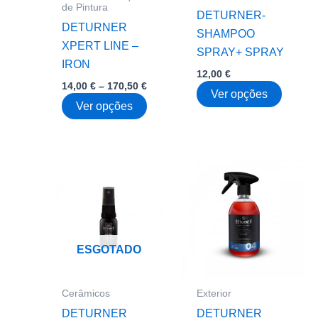
de Pintura
DETURNER-
DETURNER
SHAMPOO
XPERT LINE –
SPRAY+ SPRAY
IRON
12,00
€
Price
14,00
€
–
170,50
€
This
Ver opções
range:
This
Ver opções
14,00 €
produc
through
product
has
170,50 €
has
multipl
multiple
variant
variants.
The
The
option
options
may
may
be
ESGOTADO
be
chose
chosen
on
on
Cerâmicos
Exterior
the
the
DETURNER
DETURNER
produc